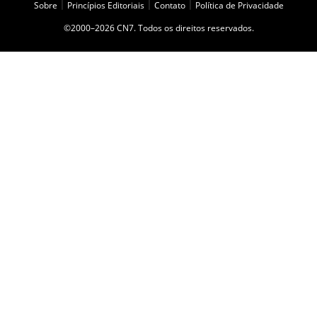
Sobre
|
Princípios Editoriais
|
Contato
|
Política de Privacidade
©2000–2026 CN7. Todos os direitos reservados.