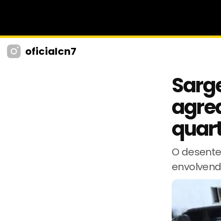
oficialcn7
Sarge
agred
quart
O desente
envolvend