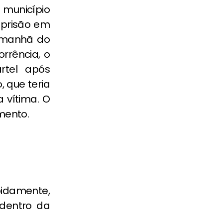
 município
 prisão em
a manhã do
rrência, o
rtel após
, que teria
 vítima. O
mento.
pidamente,
 dentro da