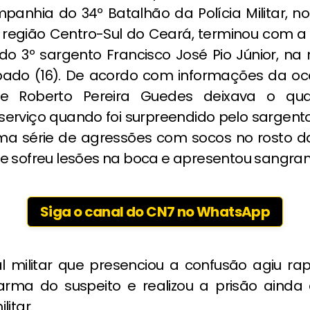
panhia do 34º Batalhão da Polícia Militar, no
a região Centro-Sul do Ceará, terminou com a
 do 3º sargento Francisco José Pio Júnior, n
bado (16). De acordo com informações da oco
te Roberto Pereira Guedes deixava o qua
 serviço quando foi surpreendido pelo sargento
uma série de agressões com socos no rosto da
e sofreu lesões na boca e apresentou sangra
Siga o canal do CN7 no WhatsApp
al militar que presenciou a confusão agiu ra
 arma do suspeito e realizou a prisão ainda
litar.