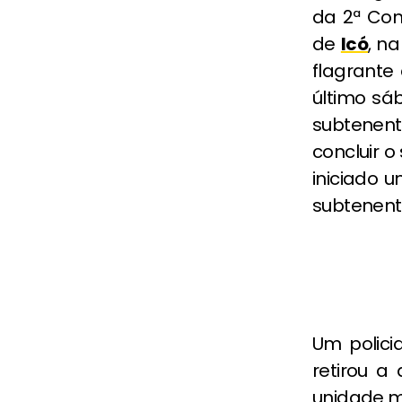
da 2ª Com
de
Icó
, n
flagrante
último sá
subtenen
concluir o
iniciado 
subtenent
Um polici
retirou a
unidade mi