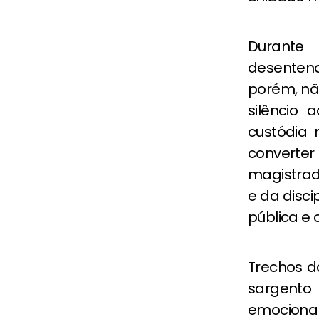
Durante
desentend
porém, nã
silêncio 
custódia 
converter
magistrad
e da disci
pública e
Trechos d
sargento
emocional