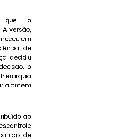
ou que o
 A versão,
maneceu em
diência de
ça decidiu
decisão, o
hierarquia
rar a ordem
ribuído ao
scontrole
corrido de