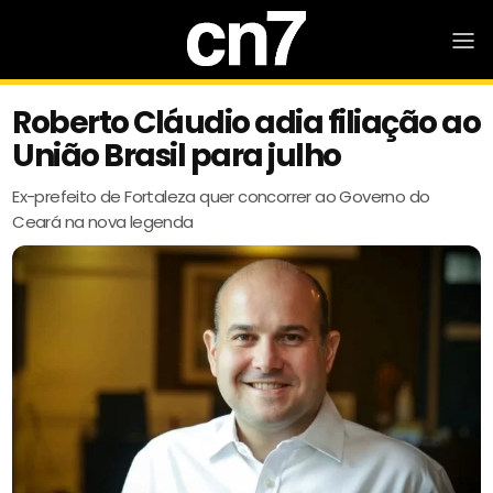
Roberto Cláudio adia filiação ao
União Brasil para julho
Ex-prefeito de Fortaleza quer concorrer ao Governo do
Ceará na nova legenda