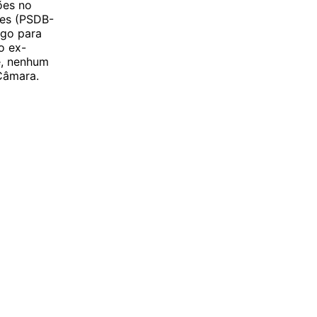
ões no
mes (PSDB-
rgo para
o ex-
e, nenhum
Câmara.