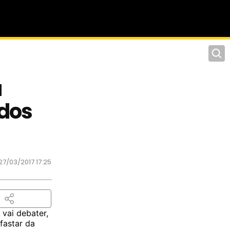
Pesqu
a
ados
27/03/2017 17:25
vai debater,
fastar da