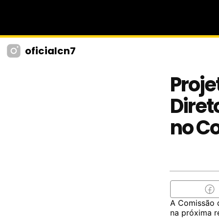
oficialcn7
Proje
Diret
no Co
A Comissão d
na próxima r