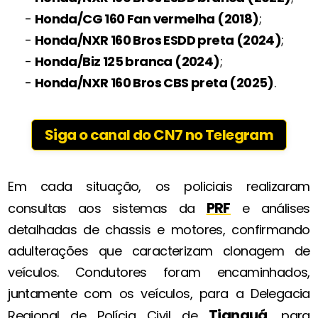
-
Honda/CG 160 Fan vermelha (2018)
;
-
Honda/NXR 160 Bros ESDD preta (2024)
;
-
Honda/Biz 125 branca (2024)
;
-
Honda/NXR 160 Bros CBS preta (2025)
.
Siga o canal do CN7 no Telegram
Em cada situação, os policiais realizaram
PRF
consultas aos sistemas da
e análises
detalhadas de chassis e motores, confirmando
adulterações que caracterizam clonagem de
veículos. Condutores foram encaminhados,
juntamente com os veículos, para a Delegacia
Tianguá
Regional de Polícia Civil de
, para