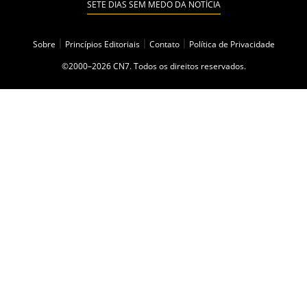
SETE DIAS SEM MEDO DA NOTÍCIA
Sobre
|
Princípios Editoriais
|
Contato
|
Política de Privacidade
©2000–2026 CN7. Todos os direitos reservados.