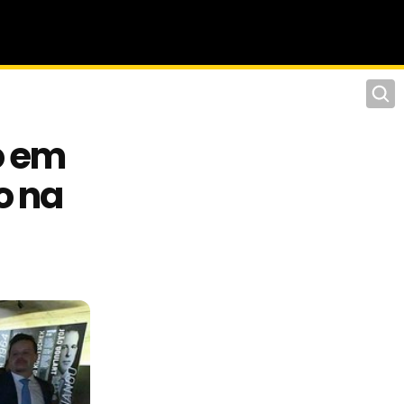
Pesqu
o em
o na