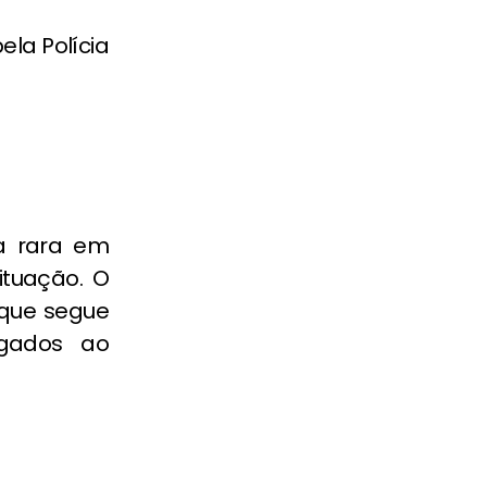
ela Polícia
a rara em
ituação. O
que segue
igados ao