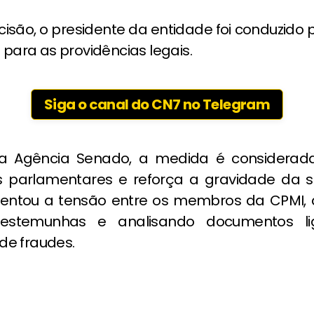
isão, o presidente da entidade foi conduzido p
a para as providências legais.
Siga o canal do CN7 no Telegram
a Agência Senado, a medida é considerad
 parlamentares e reforça a gravidade da s
entou a tensão entre os membros da CPMI, 
testemunhas e analisando documentos l
e fraudes.