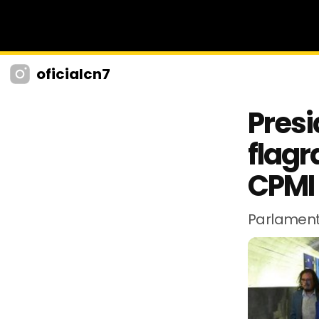
oficialcn7
Presi
flagr
CPMI 
Parlament