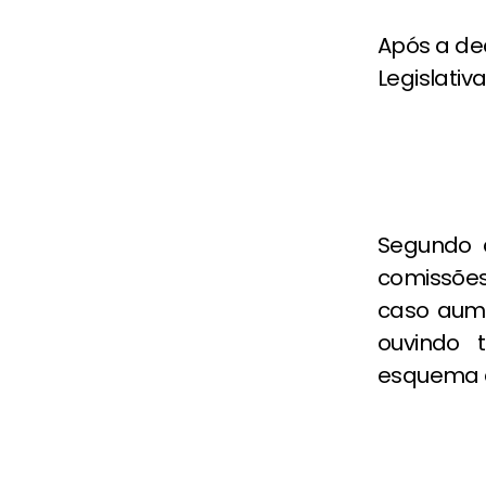
Após a dec
Legislativ
Segundo 
comissões
caso aum
ouvindo 
esquema d