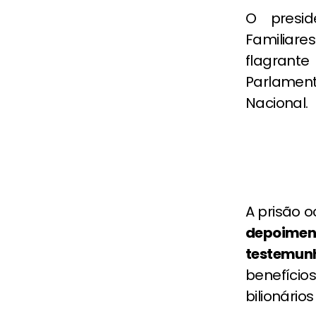
O presid
Familiar
flagrante
Parlament
Nacional.
A prisão 
depoimen
testemun
benefíci
bilionários