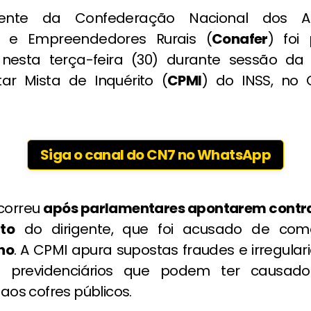
ente da Confederação Nacional dos Agr
es e Empreendedores Rurais (
Conafer
) foi
 nesta terça-feira (30) durante sessão d
ar Mista de Inquérito (
CPMI
) do INSS, no 
Siga o canal do CN7 no WhatsApp
ocorreu
após parlamentares apontarem contr
to
do dirigente, que foi acusado de co
ho
. A CPMI apura supostas fraudes e irregula
os previdenciários que podem ter causado 
 aos cofres públicos.