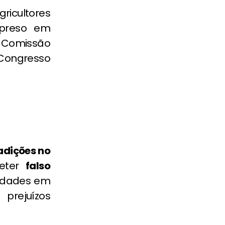
icultores
 preso em
a Comissão
Congresso
adições no
meter
falso
ridades em
prejuízos