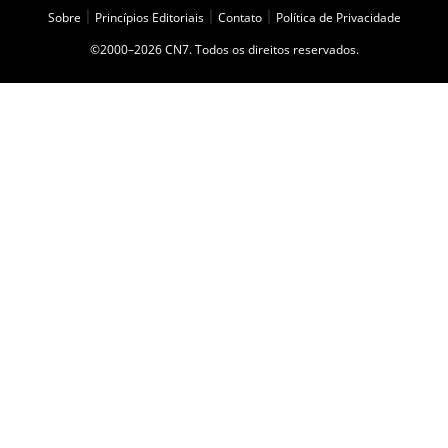
Sobre
|
Princípios Editoriais
|
Contato
|
Política de Privacidade
©2000–2026 CN7. Todos os direitos reservados.