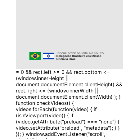
= 0 && rect.left >= 0 && rect.bottom <=
(window.innerHeight ||
document.documentElement.clientHeight) &&
rect.right <= (window.innerWidth ||
document.documentElement.clientWidth) ); }
function checkVideos() {
videos.forEach(function(video) { if
(isInViewport(video)) { if
(video.getAttribute("preload") === "none") {
video.setAttribute("preload", "metadata"); } }
}); } window.addEventListener("scroll",