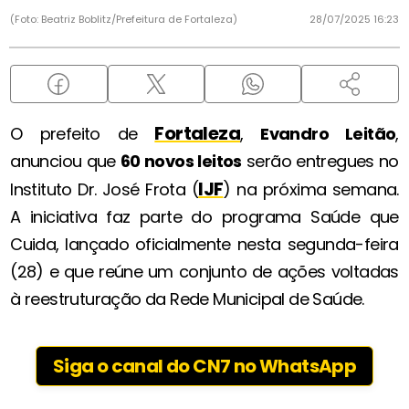
(Foto: Beatriz Boblitz/Prefeitura de Fortaleza)
28/07/2025 16:23
Fortaleza
O prefeito de
,
Evandro Leitão
,
anunciou que
60 novos leitos
serão entregues no
IJF
Instituto Dr. José Frota (
) na próxima semana.
A iniciativa faz parte do programa Saúde que
Cuida, lançado oficialmente nesta segunda-feira
(28) e que reúne um conjunto de ações voltadas
à reestruturação da Rede Municipal de Saúde.
Siga o canal do CN7 no WhatsApp