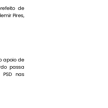
efeito de
emir Pires,
o apoio de
rdo passa
 PSD nas