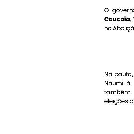
O govern
Caucaia
,
no Aboliçã
Na pauta,
Naumi à 
também 
eleições d