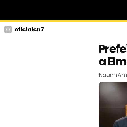
oficialcn7
Prefe
a Elm
Naumi Amo