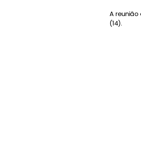
A reunião
(14).