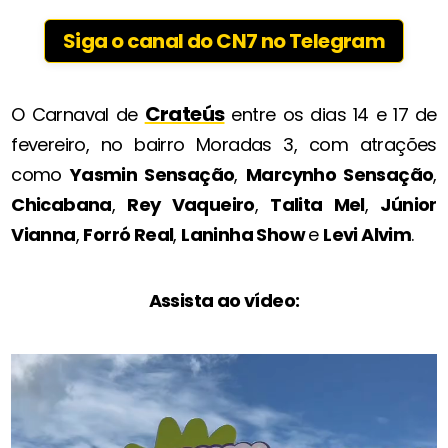
Siga o canal do CN7 no Telegram
Crateús
O Carnaval de
entre os dias 14 e 17 de
fevereiro, no bairro Moradas 3, com atrações
como
Yasmin Sensação
,
Marcynho Sensação
,
Chicabana
,
Rey Vaqueiro
,
Talita Mel
,
Júnior
Vianna
,
Forró Real
,
Laninha Show
e
Levi Alvim
.
Assista ao vídeo: