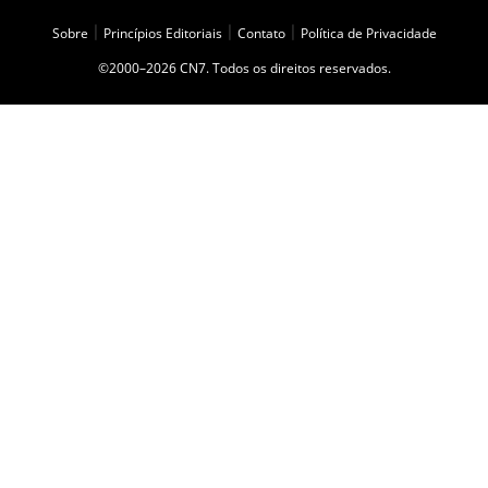
Sobre
|
Princípios Editoriais
|
Contato
|
Política de Privacidade
©2000–2026 CN7. Todos os direitos reservados.