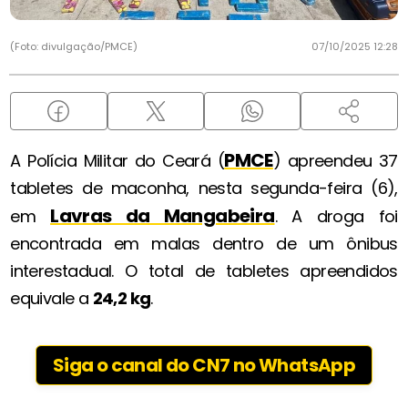
(Foto: divulgação/PMCE)
07/10/2025 12:28
PMCE
A Polícia Militar do Ceará (
) apreendeu 37
tabletes de maconha, nesta segunda-feira (6),
Lavras da Mangabeira
em
. A droga foi
encontrada em malas dentro de um ônibus
interestadual. O total de tabletes apreendidos
equivale a
24,2 kg
.
Siga o canal do CN7 no WhatsApp