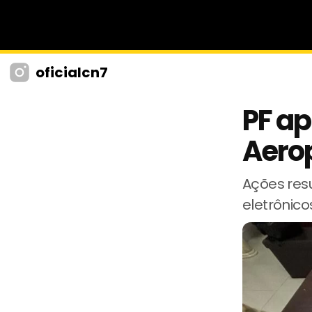
oficialcn7
PF ap
Aerop
Ações res
eletrônico