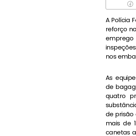
A Polícia 
reforço n
emprego 
inspeções
nos emba
As equipe
de bagage
quatro p
substânc
de prisão
mais de 
canetas ap