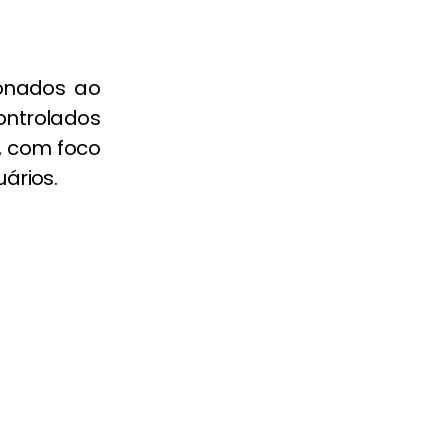
ionados ao
ontrolados
, com foco
ários.