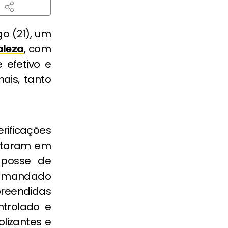
go (21), um
aleza
, com
efetivo e
ais, tanto
rificações
ultaram em
 posse de
e mandado
preendidas
trolado e
olizantes e