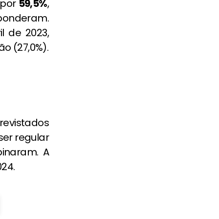
 por
59,5%
,
ponderam.
 de 2023,
o (27,0%).
evistados
er regular
inaram. A
024.