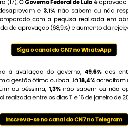
ra (17), O
Governo Federal de Lula
é aprovado
desaprovam e
3,1%
não sabem ou não res
omparado com a pequisa realizada em abril
da da aprovação (68,9%) e aumento da rejeiçã
Siga o canal do CN7 no WhatsApp
ão à avaliação do governo,
49,6
%
dos entr
m a gestão ótima ou boa. Já
18,4%
acreditam s
uim ou péssima,
1,3%
não sabem ou não op
i realizada entre os dias 11 e 16 de janeiro de 2
Inscreva-se no canal do CN7 no Telegram