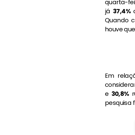
quarta-fei
já
37,4
%
Quando c
houve que
Em relaç
considera
e
30,8%
r
pesquisa fo