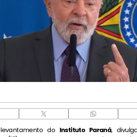
 levantamento do
Instituto Paraná
, divul