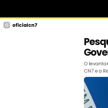
oficialcn7
Pesq
Gover
O levanta
CN7 e a R