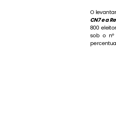
O levanta
CN7 e a Re
800 eleito
sob o nº
percentua