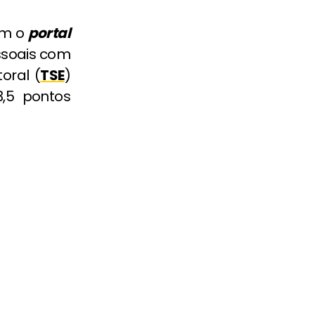
om o
portal
essoais com
oral (
TSE
)
,5 pontos