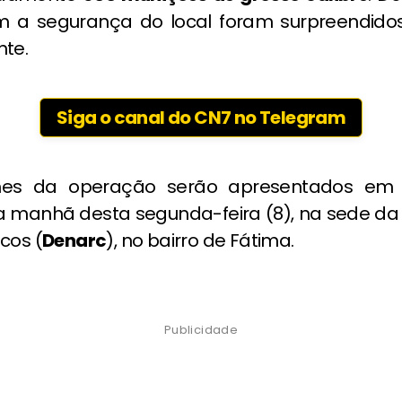
m a segurança do local foram surpreendido
nte.
Siga o canal do CN7 no Telegram
hes da operação serão apresentados em e
na manhã desta segunda-feira (8), na sede da
cos (
Denarc
), no bairro de Fátima.
Publicidade