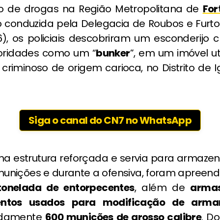
o de drogas na Região Metropolitana de
For
conduzida pela Delegacia de Roubos e Furto
), os policiais descobriram um esconderijo cl
oridades como um “
bunker
”, em um imóvel ut
criminoso de origem carioca, no Distrito de 
Siga o canal do CN7 no WhatsApp
nha estrutura reforçada e servia para armaze
unições e durante a ofensiva, foram apreend
onelada de entorpecentes
, além de
armas
ntos usados para modificação de arma
adamente
600 munições de grosso calibre
. D