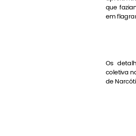
que fazia
em flagra
Os detal
coletiva 
de Narcóti