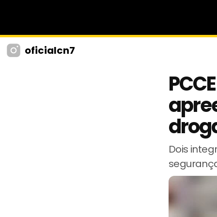
oficialcn7
PCCE 
apre
drog
Dois inte
segurança