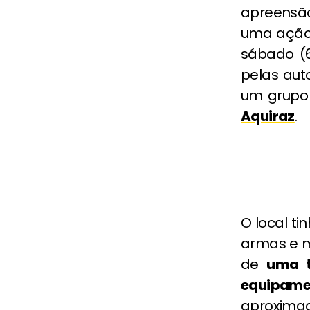
apreensã
uma ação 
sábado (6
pelas aut
um grupo 
Aquiraz
.
O local ti
armas e m
de
uma t
equipame
aproxim