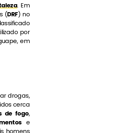
taleza
. Em
s (
DRF
) no
assificado
ilizado por
Iguape, em
nar drogas,
idos cerca
 de fogo
,
mentos
e
ois homens