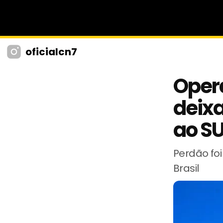
oficialcn7
Oper
deixa
ao S
Perdão fo
Brasil