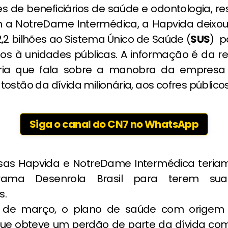
es de beneficiários de saúde e odontologia, r
 a NotreDame Intermédica, a Hapvida deixo
,2 bilhões ao Sistema Único de Saúde (
SUS
) p
dos à unidades públicas. A informação é da rev
ia que fala sobre a manobra da empresa
ostão da dívida milionária, aos cofres públicos
Siga o canal do CN7 no WhatsApp
as Hapvida e NotreDame Intermédica teriam
ama Desenrola Brasil para terem sua
s.
9 de março, o plano de saúde com origem
que obteve um perdão de parte da dívida com