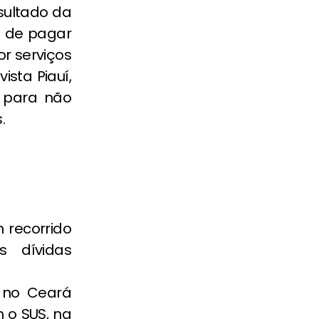
esultado da
u de pagar
or serviços
ista Piauí,
 para não
.
 recorrido
s dívidas
 no Ceará
 o SUS, na