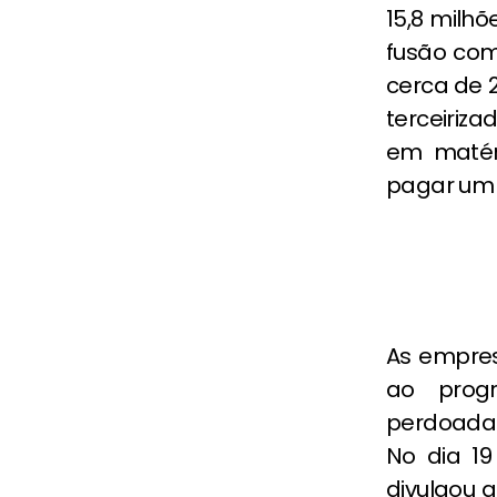
15,8 milhõ
fusão com
cerca de 2
terceiriza
em matér
pagar um t
As empres
ao progr
perdoada
No dia 1
divulgou 