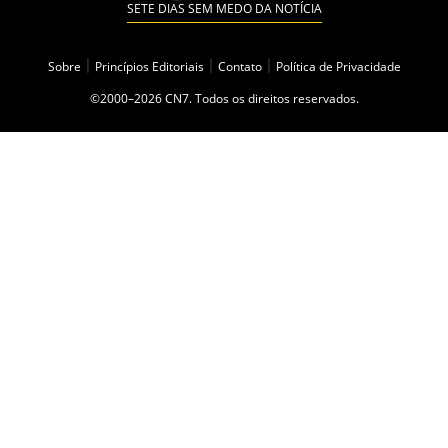
SETE DIAS SEM MEDO DA NOTÍCIA
Sobre
|
Princípios Editoriais
|
Contato
|
Política de Privacidade
©2000–2026 CN7. Todos os direitos reservados.