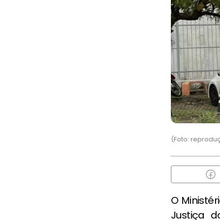
(Foto: reprod
O Ministér
Justiça d