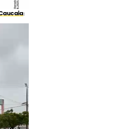
Caucaia
: