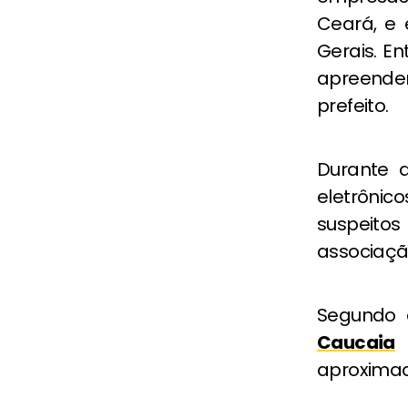
Ceará, e
Gerais. En
apreende
prefeito.
Durante 
eletrônic
suspeito
associaçã
Segundo o
Caucaia
aproximad