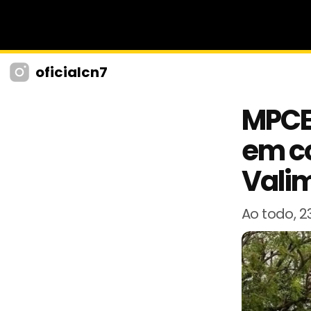
oficialcn7
MPCE 
em co
Vali
Ao todo, 