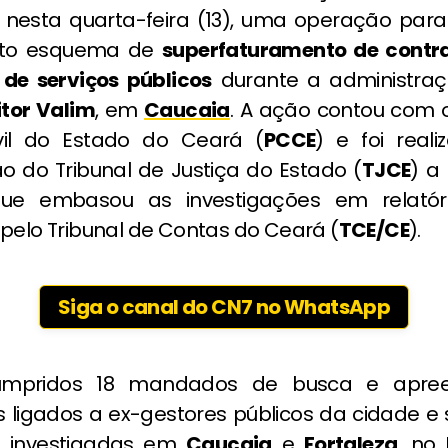
, nesta quarta-feira (13), uma operação para 
to esquema de
superfaturamento de contr
de serviços públicos
durante a administraç
itor Valim
, em
Caucaia
. A ação contou com 
ivil do Estado do Ceará (
PCCE
) e foi real
ão do Tribunal de Justiça do Estado (
TJCE
) a
que embasou as investigações em relatóri
pelo Tribunal de Contas do Ceará (
TCE/CE
).
Siga o canal do CN7 no WhatsApp
umpridos 18 mandados de busca e apre
 ligados a ex-gestores públicos da cidade e 
 investigadas em
Caucaia
e
Fortaleza
, no