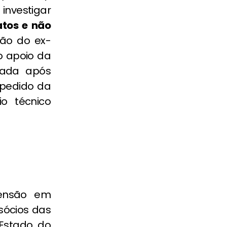
investigar
atos e não
ão do ex-
o apoio da
izada após
 pedido da
o técnico
ensão em
sócios das
 Estado do