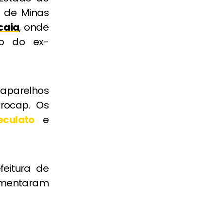
o de Minas
caia
, onde
ão do ex-
aparelhos
Procap. Os
eculato
e
feitura de
entaram