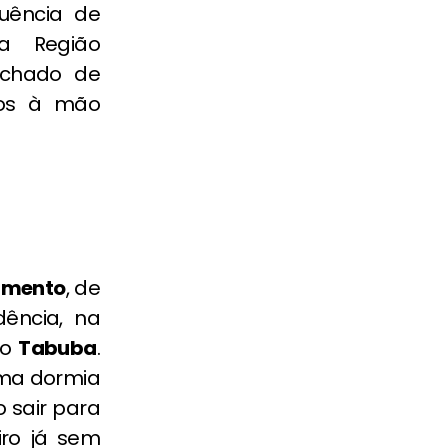
uência de
a Região
 achado de
tos à mão
cimento
, de
dência, na
ro
Tabuba
.
tima dormia
 sair para
iro já sem