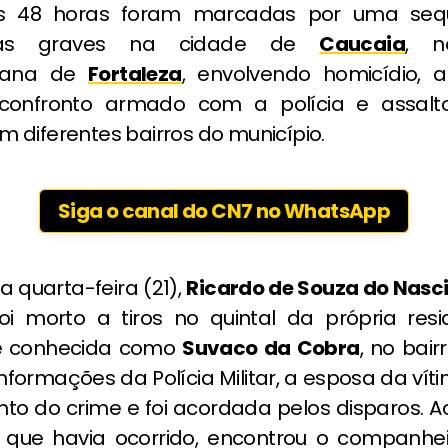
as 48 horas foram marcadas por uma seq
cias graves na cidade de
Caucaia
, n
itana de
Fortaleza
, envolvendo homicídio,
 confronto armado com a polícia e assal
 diferentes bairros do município.
Siga o canal do CN7 no WhatsApp
a quarta-feira (21),
Ricardo de Souza do Nas
foi morto a tiros no quintal da própria resi
de conhecida como
Suvaco da Cobra
, no bair
formações da Polícia Militar, a esposa da ví
o do crime e foi acordada pelos disparos. Ao
 o que havia ocorrido, encontrou o companhe