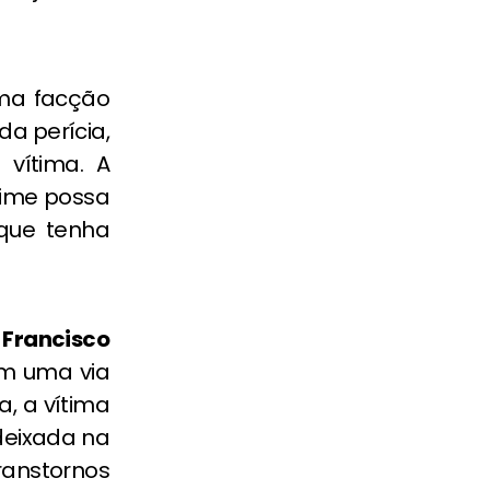
uma facção
da perícia,
 vítima. A
crime possa
 que tenha
 Francisco
em uma via
a, a vítima
 deixada na
ranstornos