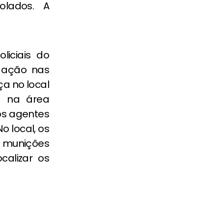
olados. A
liciais do
 ação nas
a no local
a na área
os agentes
o local, os
e munições
calizar os