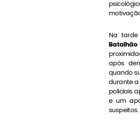
psicológ
motivação
Na tarde 
Batalhão
proximida
após den
quando su
durante a 
policiais
e um apar
suspeitos.