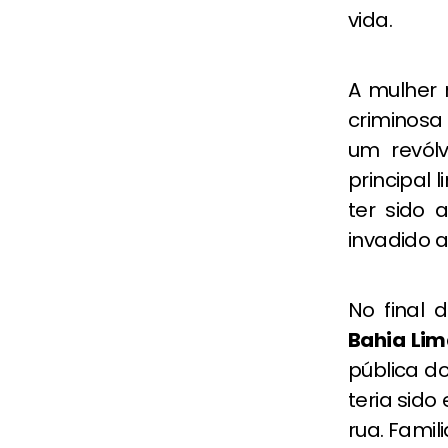
vida.
A mulher 
criminosa 
um revólv
principal 
ter sido 
invadido a
No final 
Bahia Li
pública do
teria sido
rua. Fami