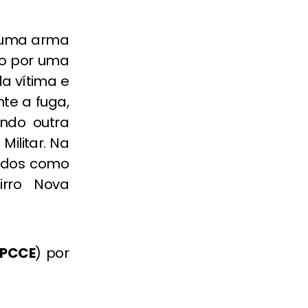
 uma arma
do por uma
a vítima e
te a fuga,
ando outra
Militar. Na
tados como
irro Nova
PCCE
) por