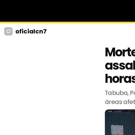
oficialcn7
Morte
assa
hora
Tabuba, P
áreas afe