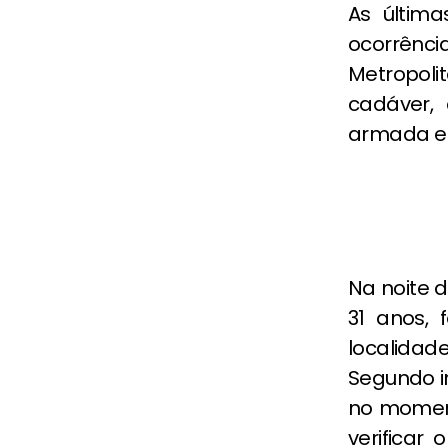
As últim
ocorrên
Metropol
cadáver,
armada em
Na noite d
31 anos, 
localida
Segundo in
no moment
verificar