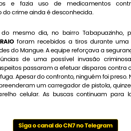
icos e fazia uso de medicamentos contr
 do crime ainda é desconhecida.
do mesmo dia, no bairro Tabapuazinho, po
 RAIO
foram recebidos a tiros durante uma
des do Mangue. A equipe reforçava a seguranç
úncias de uma possível invasão criminos
speitos passaram a efetuar disparos contra 
fuga. Apesar do confronto, ninguém foi preso. N
 apreenderam um carregador de pistola, quinz
elho celular. As buscas continuam para lo
Siga o canal do CN7 no Telegram