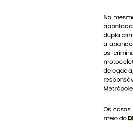
No mesmo
apontada 
dupla cri
a abandon
os crimin
motociclet
delegacia
responsá
Metrópole
Os casos s
meio do
D