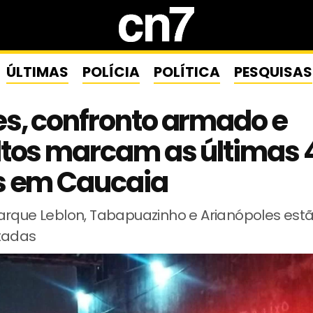
ÚLTIMAS
POLÍCIA
POLÍTICA
PESQUISAS
s, confronto armado e
ltos marcam as últimas 
s em Caucaia
arque Leblon, Tabapuazinho e Arianópoles estã
tadas