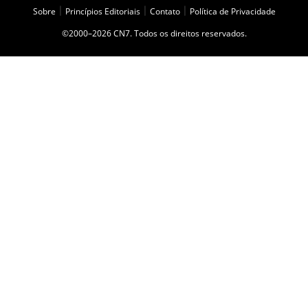
Sobre
|
Princípios Editoriais
|
Contato
|
Política de Privacidade
©2000–2026 CN7. Todos os direitos reservados.