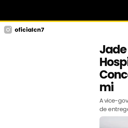
oficialcn7
Jade
Hospi
Conc
mi
A vice-go
de entreg