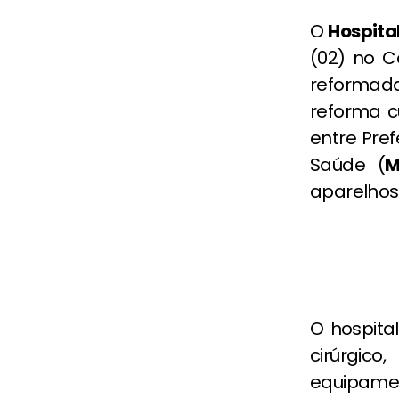
O
Hospita
(02) no 
reformada
reforma 
entre Pref
Saúde (
M
aparelhos 
O hospital
cirúrgi
equipamen