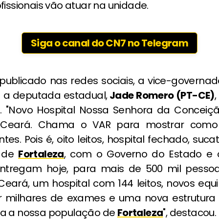
fissionais vão atuar na unidade.
Siga o canal do CN7 no Telegram
publicado nas redes sociais, a vice-governad
 a deputada estadual,
Jade Romero (PT-CE)
. "Novo Hospital Nossa Senhora da Conceiçã
 Ceará. Chama o VAR para mostrar como
ntes. Pois é, oito leitos, hospital fechado, suc
a de
Fortaleza
, com o Governo do Estado e 
entregam hoje, para mais de 500 mil pesso
Ceará, um hospital com 144 leitos, novos eq
r milhares de exames e uma nova estrutur
a a nossa população de
Fortaleza
", destacou.