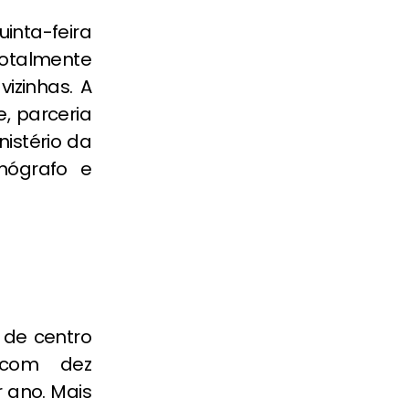
inta-feira
totalmente
izinhas. A
, parceria
istério da
mógrafo e
m de centro
 com dez
 ano. Mais