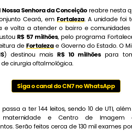
l Nossa Senhora da Conceição
reabre nesta qu
Conjunto Ceará, em
Fortaleza
. A unidade foi 
 e volta a atender o bairro e comunidades v
custou
R$ 57 milhões
, pelo programa Fortalece
eitura de
Fortaleza
e Governo do Estado. O Min
S
) destinou mais
R$ 10 milhões
para to
de cirurgia oftalmológica.
Siga o canal do CN7 no WhatsApp
 passa a ter 144 leitos, sendo 10 de UTI, alé
co, maternidade e Centro de Imagem
tos. Serão feitos cerca de 130 mil exames por