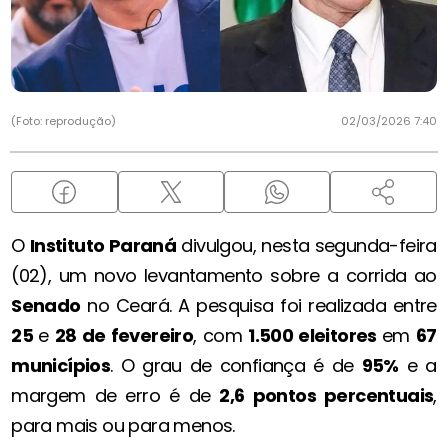
(Foto: reprodução)
02/03/2026 7:40
O
Instituto Paraná
divulgou, nesta segunda-feira
(02), um novo levantamento sobre a corrida ao
Senado
no Ceará. A pesquisa foi realizada entre
25
e
28 de fevereiro
, com
1.500 eleitores
em
67
municípios
. O grau de confiança é de
95%
e a
margem de erro é de
2,6 pontos percentuais
,
para mais ou para menos.