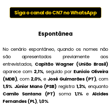
Siga o canal do CN7 no WhatsApp
Espontânea
No cenário espontâneo, quando os nomes não
são apresentados previamente aos
entrevistados,
Capitão Wagner (União Brasil)
aparece com
2,1%
, seguido por
Eunício Oliveira
(MDB)
, com
2,0%
, e
José Guimarães (PT)
, com
1,5%
.
Júnior Mano (PSB)
registra
1,3%
, enquanto
Camilo Santana
(PT)
soma
1,1%
e
Alcides
Fernandes (PL)
,
1,0%
.