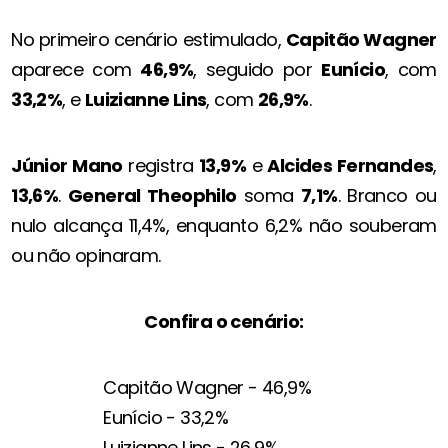
No primeiro cenário estimulado,
Capitão Wagner
aparece com
46,9%
, seguido por
Eunício
, com
33,2%
, e
Luizianne Lins
, com
26,9%
.
Júnior Mano
registra
13,9%
e
Alcides Fernandes
,
13,6%
.
General Theophilo
soma
7,1%
. Branco ou
nulo alcança 11,4%, enquanto 6,2% não souberam
ou não opinaram.
Confira o cenário:
Capitão Wagner - 46,9%
Eunício - 33,2%
Luizianne Lins - 26,9%