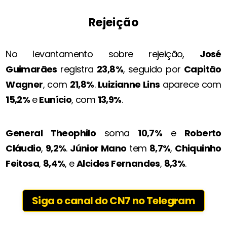
Rejeição
No levantamento sobre rejeição,
José
Guimarães
registra
23,8%
, seguido por
Capitão
Wagner
, com
21,8%
.
Luizianne Lins
aparece com
15,2%
e
Eunício
, com
13,9%
.
General Theophilo
soma
10,7%
e
Roberto
Cláudio
,
9,2%
.
Júnior Mano
tem
8,7%
,
Chiquinho
Feitosa
,
8,4%
, e
Alcides Fernandes
,
8,3%
.
Siga o canal do CN7 no Telegram