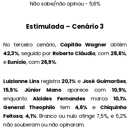
Não sabe/não opinou - 5,6%
Estimulada – Cenário 3
No terceiro cenário,
Capitão Wagner
obtém
42,3%
, seguido por
Roberto Cláudio
, com
28,6%
,
e
Eunício
, com
26,9%
.
Luizianne Lins
registra
20,1%
e
José Guimarães
,
15,5%
.
Júnior Mano
aparece com
10,9%
,
enquanto
Alcides Fernandes
marca
10,1%
.
General Theophilo
tem
4,6%
e
Chiquinho
Feitosa
,
4,1%
. Branco ou nulo atinge 7,5%, e 5,2%
não souberam ou não opinaram.