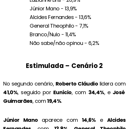
Júnior Mano - 13,9%
Alcides Fernandes - 13,6%
General Theophilo - 7,1%
Branco/Nulo - 11,4%
Não sabe/não opinou - 6,2%
Estimulada – Cenário 2
No segundo cenário,
Roberto Cláudio
lidera com
41,0%
, seguido por
Eunício
, com
34,4%
, e
José
Guimarães
, com
19,4%
.
Júnior Mano
aparece com
14,6%
e
Alcides
Fernandes
, com
13,8%
.
General Theophilo