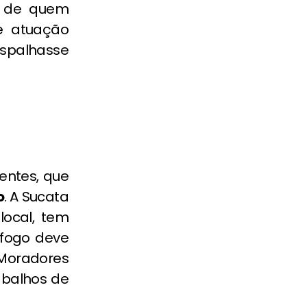
o de quem
e atuação
espalhasse
entes, que
o
. A Sucata
local, tem
 fogo deve
 Moradores
abalhos de