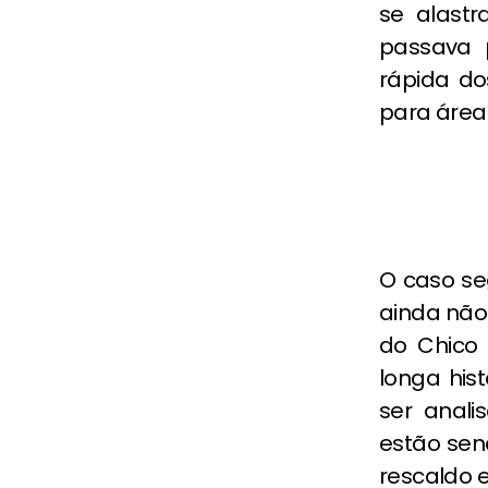
se alast
passava 
rápida do
para áreas
O caso se
ainda nã
do Chico 
longa his
ser anali
estão sen
rescaldo e