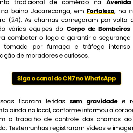
onto tradicional de comércio na
Avenida
, no bairro Jacarecanga, em
Fortaleza
, na n
eira (24). As chamas começaram por volta
ndo várias equipes do
Corpo de Bombeiros M
a combater o fogo e garantir a segurança 
u tomada por fumaça e tráfego intenso
ção de moradores e curiosos.
Siga o canal do CN7 no WhatsApp
soas ficaram feridas
sem gravidade
e r
to ainda no local, conforme informou a corpo
om o trabalho de controle das chamas ao
. Testemunhas registraram vídeos e image