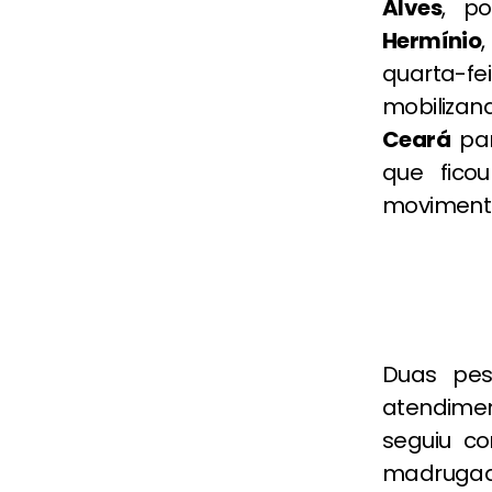
Alves
, p
Hermínio
quarta-f
mobiliza
Ceará
par
que fico
movimenta
Duas pes
atendimen
seguiu c
madrugada