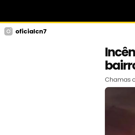
oficialcn7
Incên
bair
Chamas co