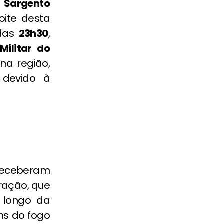
 Sargento
oite desta
 das
23h30
,
ilitar do
na região,
 devido à
eceberam
ração, que
 longo da
ns do fogo