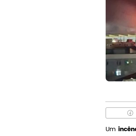
Um
incên