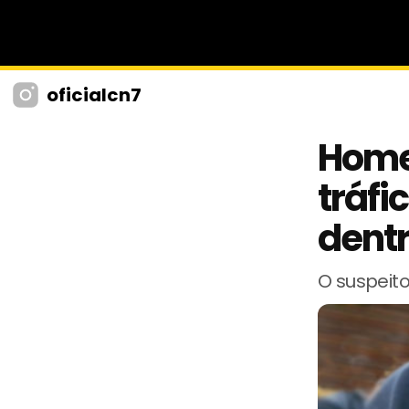
oficialcn7
Homem
tráfi
dentr
O suspeit