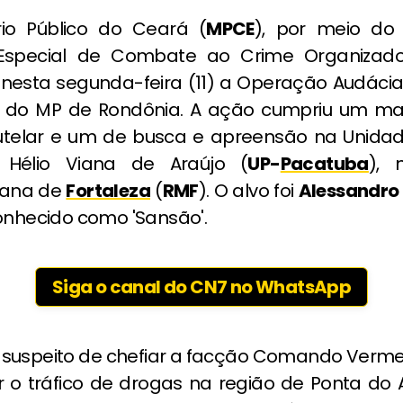
rio Público do Ceará (
MPCE
), por meio do
Especial de Combate ao Crime Organizado
 nesta segunda-feira (11) a Operação Audáci
 do MP de Rondônia. A ação cumpriu um m
utelar e um de busca e apreensão na Unidade
o Hélio Viana de Araújo (
UP-
Pacatuba
), 
tana de
Fortaleza
(
RMF
). O alvo foi
Alessandro
conhecido como 'Sansão'.
Siga o canal do CN7 no WhatsApp
é suspeito de chefiar a facção Comando Verme
o tráfico de drogas na região de Ponta do