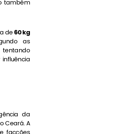
ção também
ca de
60 kg
egundo as
a tentando
influência
gência da
do Ceará. A
e facções