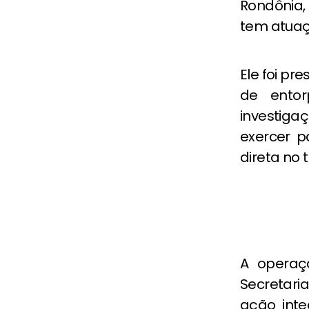
Rondônia,
tem atuaç
Ele foi p
de entor
investiga
exercer p
direta no 
A operaç
Secretaria
ação int