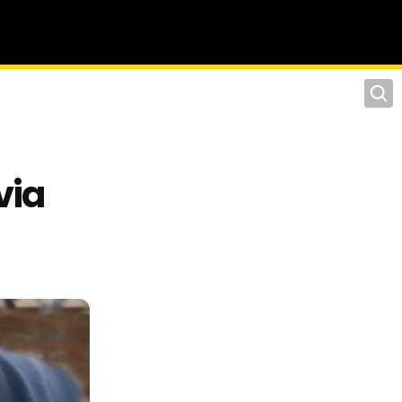
Pesqu
via