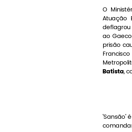
O Ministé
Atuação 
deflagrou
ao Gaeco
prisão ca
Francisc
Metropoli
Batista
, 
'Sansão' 
comandar 