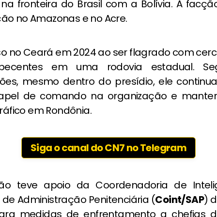
 na fronteira do Brasil com a Bolívia. A fac
ão no Amazonas e no Acre.
reso no Ceará em 2024 ao ser flagrado com cer
pecentes em uma rodovia estadual. S
ções, mesmo dentro do presídio, ele continu
apel de comando na organização e manter 
tráfico em Rondônia.
Siga o canal do CN7 no Telegram
ão teve apoio da Coordenadoria de Inteli
 de Administração Penitenciária (
Coint/SAP
) 
egra medidas de enfrentamento a chefias d