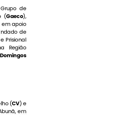
 Grupo de
 (
Gaeco
),
a em apoio
andado de
 Prisional
na Região
 Domingos
lho (
CV
) e
 Abunã, em