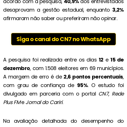
acordo com a pesquisa,
40,9%
dos entrevistados
desaprovam a gestão estadual, enquanto
3,2%
afirmaram não saber ou preferiram não opinar.
Siga o canal do CN7 no WhatsApp
A pesquisa foi realizada entre os dias
12
e
15 de
dezembro
, com 1.508 eleitores em 69 municípios.
A margem de erro é de
2,6 pontos percentuais
,
com grau de confiança de
95%
. O estudo foi
divulgado em parceria com o portal
CN7
,
Rede
Plus FM
e
Jornal do Cariri
.
Na avaliação detalhada do desempenho do