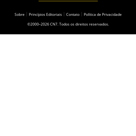
Sobre
|
Princípios Editoriais
|
Contato
|
Política de Privacidade
©2000–2026 CN7. Todos os direitos reservados.