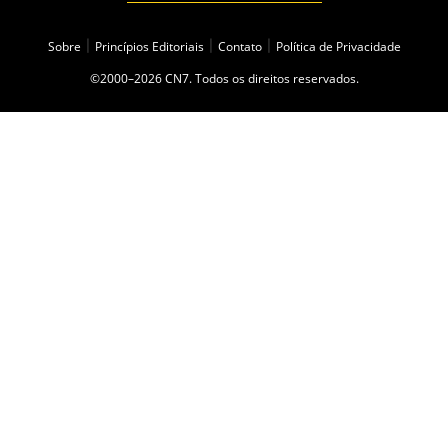
Sobre
|
Princípios Editoriais
|
Contato
|
Política de Privacidade
©2000–2026 CN7. Todos os direitos reservados.