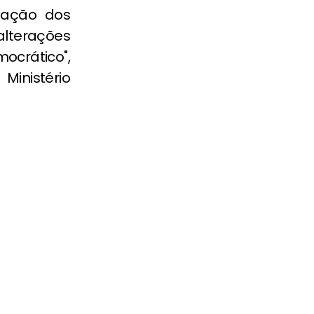
zação dos
alterações
ocrático",
Ministério