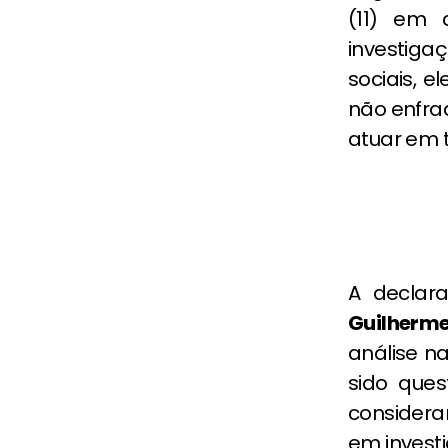
(11) em
investiga
sociais, e
não enfra
atuar em t
A declara
Guilherme
análise na
sido ques
considera
em invest