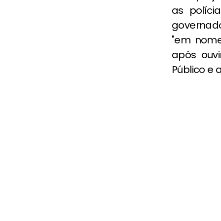
as políc
governado
"em nome 
após ouvi
Público e