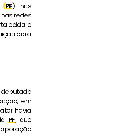
 (
PF
) nas
 nas redes
rtalecida e
uição para
o deputado
facção, em
lator havia
ria
PF
, que
corporação