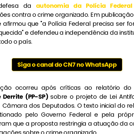
 defesa da
autonomia da Polícia Federal
ções contra o crime organizado. Em publicação
le afirmou que "a Polícia Federal precisa ser fo
quecida" e defendeu a independência da instit
odo o país.
Siga o canal do CN7 no WhatsApp
ção ocorreu após críticas ao relatório d
 Derrite (PP-SP)
sobre o projeto de Lei Anti
 Câmara dos Deputados. O texto inicial do re
tionado pelo Governo Federal e pela próp
ram que a proposta restringia a atuação da 
igações sobre o crime organizado.