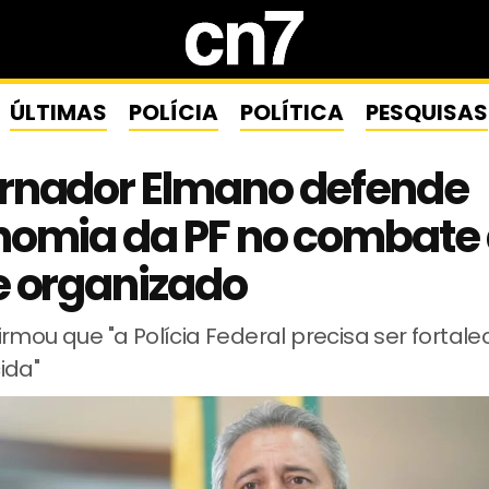
ÚLTIMAS
POLÍCIA
POLÍTICA
PESQUISAS
rnador Elmano defende
nomia da PF no combate
e organizado
rmou que "a Polícia Federal precisa ser fortale
ida"