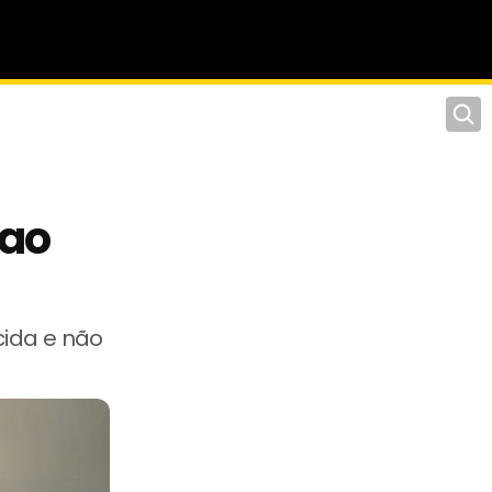
Pesqu
 ao
cida e não