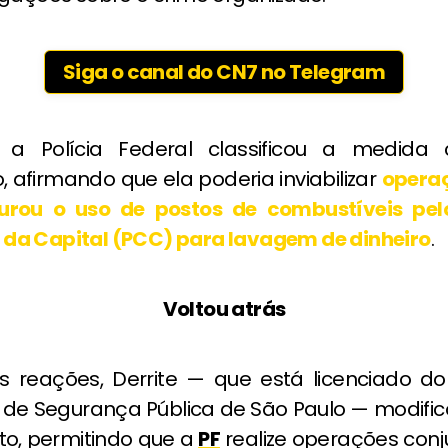
Siga o canal do CN7 no Telegram
 a Polícia Federal classificou a medid
, afirmando que ela poderia inviabilizar
opera
urou o uso de postos de combustíveis pelo
a Capital (
PCC
) para lavagem de dinheiro
.
Voltou atrás
s reações, Derrite — que está licenciado d
 de Segurança Pública de São Paulo — modific
eto, permitindo que a
PF
realize operações con