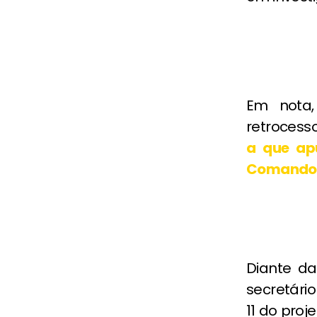
Em nota,
retrocesso
a que ap
Comando d
Diante da
secretário
11 do proj