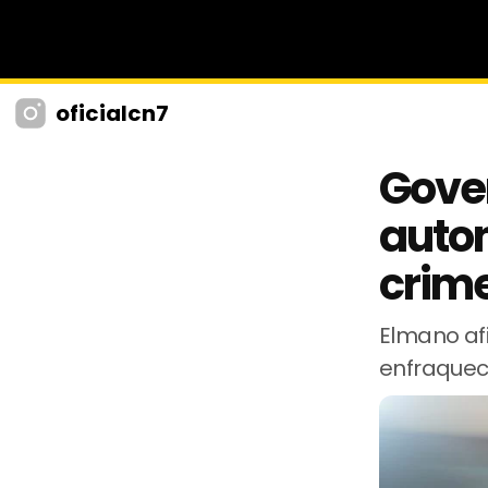
oficialcn7
Gove
auto
crim
Elmano afi
enfraquec