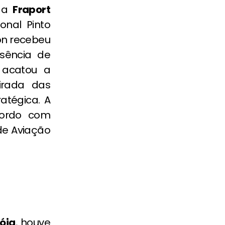
, a
Fraport
onal Pinto
con recebeu
sência de
 acatou a
tirada das
atégica. A
cordo com
de Aviação
óia
, houve