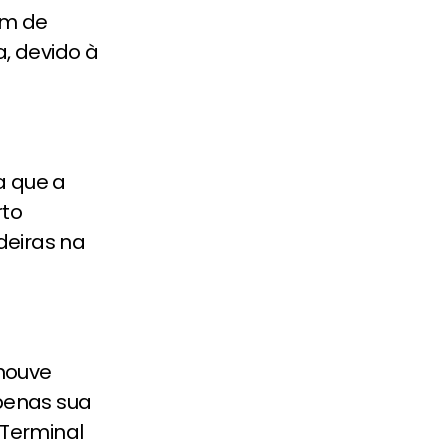
m de
, devido à
a que a
rto
adeiras na
houve
apenas sua
Terminal