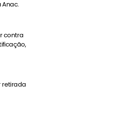
 Anac.
r contra
ificação,
 retirada