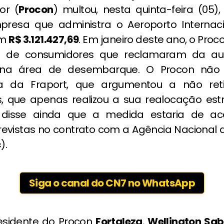
or (
Procon
) multou, nesta quinta-feira (05)
presa que administra o Aeroporto Internaci
em
R$ 3.121.427,69
. Em janeiro deste ano, o Pro
s de consumidores que reclamaram da au
 na área de desembarque. O Procon não
tiva da Fraport, que argumentou a não re
s, que apenas realizou a sua realocação estr
disse ainda que a medida estaria de a
evistas no contrato com a Agência Nacional 
c
).
Siga o canal do CN7 no WhatsApp
esidente do Procon
Fortaleza
,
Wellington Sab