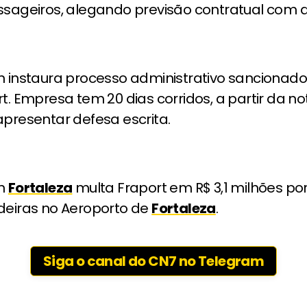
ssageiros, alegando previsão contratual com a
n instaura processo administrativo sancionado
t. Empresa tem 20 dias corridos, a partir da not
presentar defesa escrita.
n
Fortaleza
multa Fraport em R$ 3,1 milhões por
deiras no Aeroporto de
Fortaleza
.
Siga o canal do CN7 no Telegram