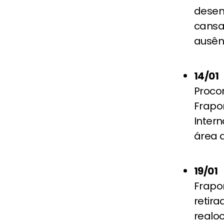
desem
cansa
ausên
14/01
Proco
Frapor
Intern
área 
19/01
Frapo
retira
realo