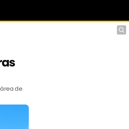
Pesqu
ras
 área de