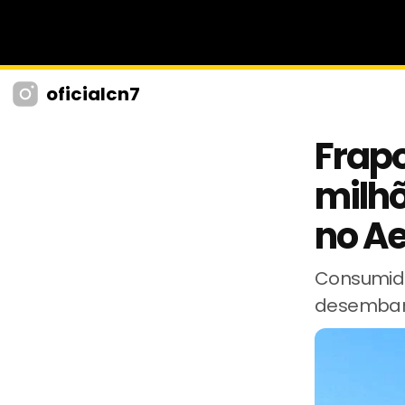
oficialcn7
Frapo
milhõ
no Ae
Consumido
desembar