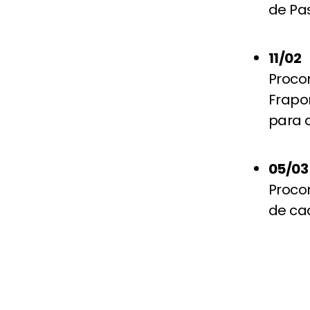
de Pa
11/02
Proco
Frapor
para a
05/03
Proco
de ca