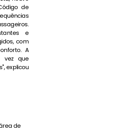
Código de
sequências
ageiros.
stantes e
gidos, com
nforto. A
a vez que
, explicou
área de