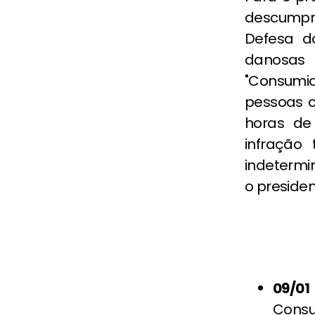
descumpr
Defesa d
danosas
"Consumi
pessoas c
horas de
infração
indetermi
o presiden
09/01
Consu