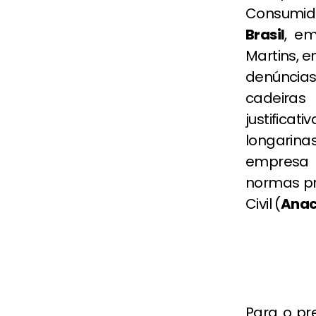
Consumid
Brasil
, em
Martins, 
denúncia
cadeiras
justifica
longarina
empresa 
normas pr
Civil (
Ana
Para o pr