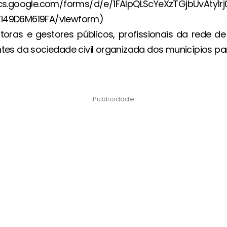
cs.google.com/forms/d/e/1FAIpQLScYeXzTGjbUvAty1r
i49D6M619FA/viewform)
storas e gestores públicos, profissionais da rede d
tes da sociedade civil organizada dos municípios par
Publicidade