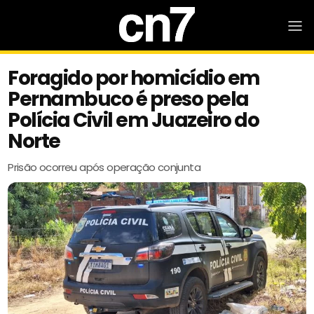
Foragido por homicídio em
Pernambuco é preso pela
Polícia Civil em Juazeiro do
Norte
Prisão ocorreu após operação conjunta