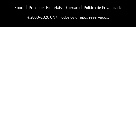
Sobre
|
Princípios Editoriais
|
Contato
|
Política de Privacidade
©2000–2026 CN7. Todos os direitos reservados.