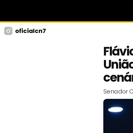
oficialcn7
Flávi
Uniã
cenár
Senador C