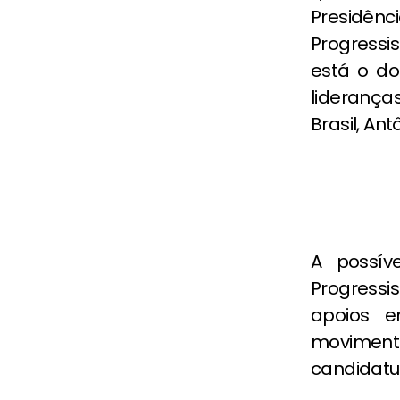
Presidên
Progressi
está o do
liderança
Brasil, An
A possív
Progress
apoios e
movimenta
candidatu