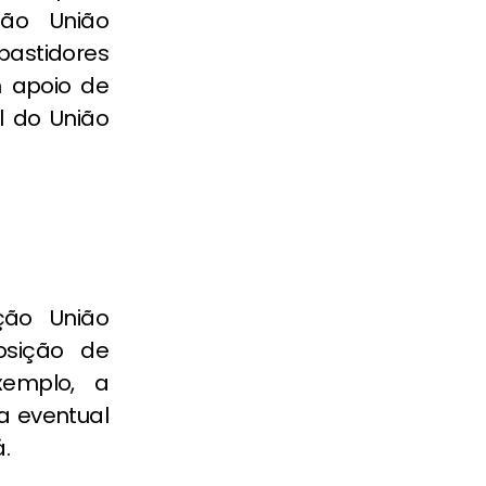
ção União
bastidores
m apoio de
l do União
ção União
osição de
xemplo, a
a eventual
.