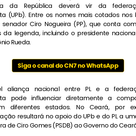
cia da República deverá vir da federa
sta (UPb). Entre os nomes mais cotados nos 
 senador Ciro Nogueira (PP), que conta co
s da legenda, incluindo o presidente naciona
tônio Rueda.
Siga o canal do CN7 no WhatsApp
el aliança nacional entre PL e a federa
ista pode influenciar diretamente a comp
m diferentes estados. No Ceará, por e
ção resultará no apoio do UPb e do PL a um
ra de Ciro Gomes (PSDB) ao Governo do Ceará