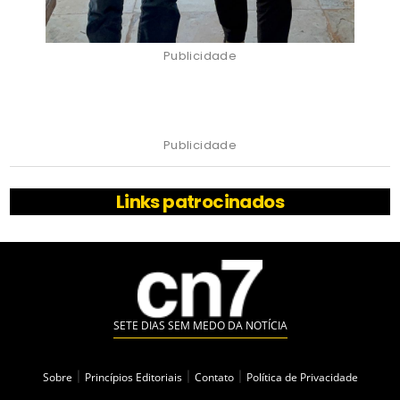
Publicidade
Publicidade
Links patrocinados
SETE DIAS SEM MEDO DA NOTÍCIA
Sobre
|
Princípios Editoriais
|
Contato
|
Política de Privacidade