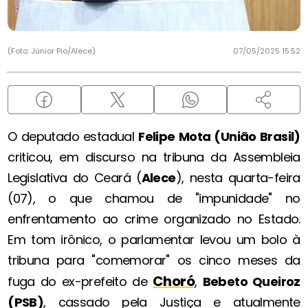
(Foto: Júnior Pio/Alece)
07/05/2025 15:52
O deputado estadual
Felipe Mota (União Brasil)
criticou, em discurso na tribuna da Assembleia
Legislativa do Ceará (
Alece
), nesta quarta-feira
(07), o que chamou de "impunidade" no
enfrentamento ao crime organizado no Estado.
Em tom irônico, o parlamentar levou um bolo à
tribuna para "comemorar" os cinco meses da
Choró
fuga do ex-prefeito de
,
Bebeto Queiroz
(PSB)
, cassado pela Justiça e atualmente