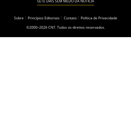
SETE DIAS SEM MEDO DA NOTÍCIA
Sobre
|
Princípios Editoriais
|
Contato
|
Política de Privacidade
©2000–2026 CN7. Todos os direitos reservados.