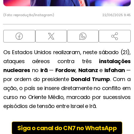
(Foto: reprodução/Instagram)
22/06/2025 9:45
Os Estados Unidos realizaram, neste sábado (21),
ataques aéreos contra três
instalações
nucleares
no
Irã
—
Fordow
,
Natanz
e
Isfahan
—
por ordem do presidente
Donald Trump
. Com a
ação, o país se insere diretamente no conflito em
curso no Oriente Médio, marcado por sucessivos
episódios de tensão entre Israel e Irã.
Siga o canal do CN7 no WhatsApp