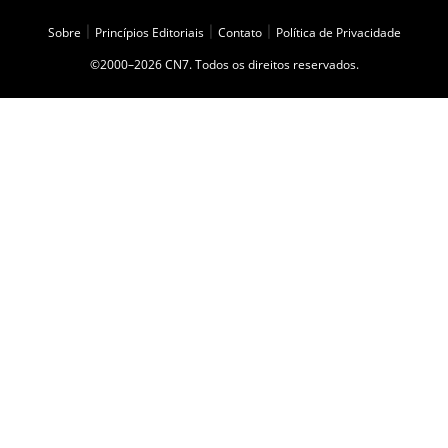
Sobre
|
Princípios Editoriais
|
Contato
|
Política de Privacidade
©2000–2026 CN7. Todos os direitos reservados.