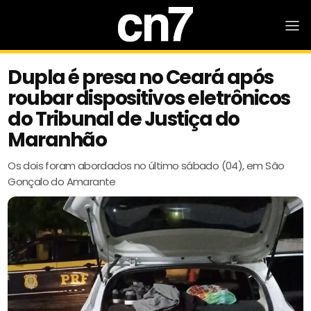
Dupla é presa no Ceará após
roubar dispositivos eletrônicos
do Tribunal de Justiça do
Maranhão
Os dois foram abordados no último sábado (04), em São
Gonçalo do Amarante