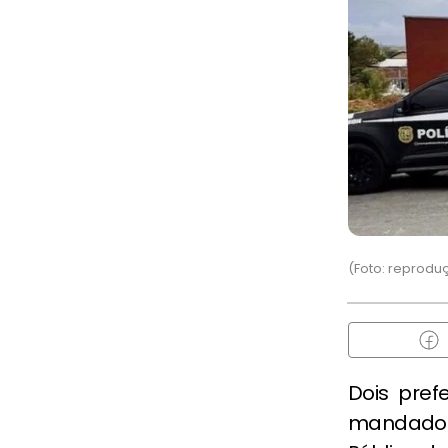
(Foto: reprod
Dois pref
mandados 