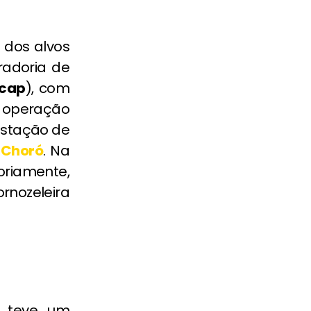
 dos alvos
radoria de
ocap
), com
 operação
restação de
e
Choró
. Na
oriamente,
rnozeleira
m teve um