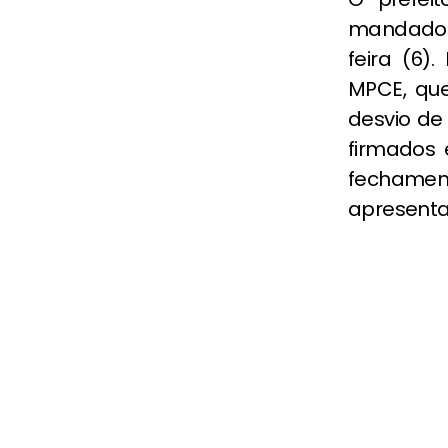
mandado d
feira (6)
MPCE, qu
desvio de
firmados
fechamen
apresenta