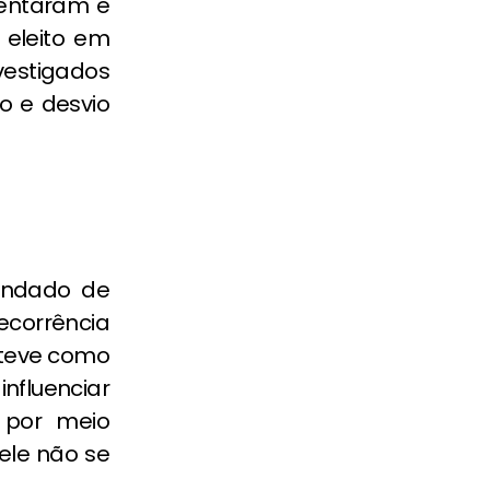
sentaram e
, eleito em
vestigados
o e desvio
andado de
decorrência
 teve como
nfluenciar
 por meio
 ele não se