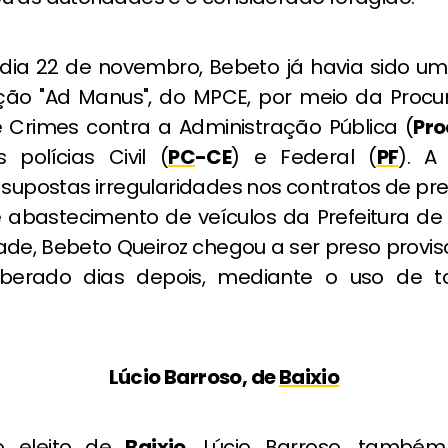
 dia 22 de novembro, Bebeto já havia sido um
ão "Ad Manus", do MPCE, por meio da Procu
e Crimes contra a Administração Pública (
Pr
 polícias Civil (
PC
-CE
) e Federal (
PF
). A
 supostas irregularidades nos contratos de p
e abastecimento de veículos da Prefeitura d
ade, Bebeto Queiroz chegou a ser preso provis
iberado dias depois, mediante o uso de to
.
Lúcio Barroso, de
Baixio
to eleito de
Baixio
, Lúcio Barroso, també