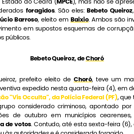
o Estado do Ceará (
MPCE
), mas não se apre
iderados
foragidos
. São eles:
Bebeto Queiroz
Lúcio Barroso
, eleito em
Baixio
. Ambos são in
vimento em supostos esquemas de corrupçã
s públicos.
Bebeto Queiroz, de
Choró
eiroz, prefeito eleito de
Choró
, teve um m
ventiva expedido nesta quarta-feira (4), em 
ão "Vis Occulta", da Polícia Federal (PF)
, que
rupo considerado criminoso, apontado por i
ções de outubro
em municípios cearenses,
a de votos
. Contudo, até esta sexta-feira (6),
u às autoridades e é considerado foragido.