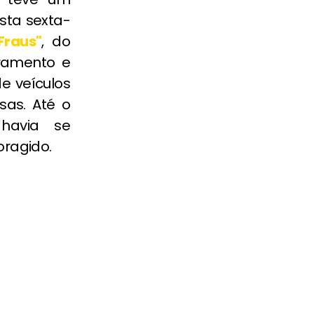
sta sexta-
Fraus"
, do
ramento e
e veículos
as. Até o
 havia se
ragido.