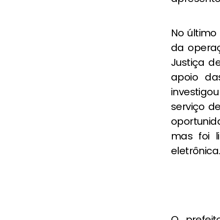
No último
da operaç
Justiça d
apoio das
investigou
serviço d
oportunid
mas foi l
eletrônica
O prefei