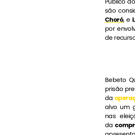
Público d
são cons
Choró
, e
por envol
de recurso
Bebeto Qu
prisão pre
da
operaç
alvo um g
nas elei
da
compr
apresento