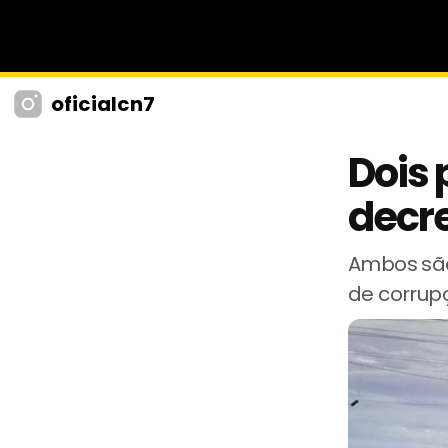
oficialcn7
Dois 
decre
Ambos são
de corrup