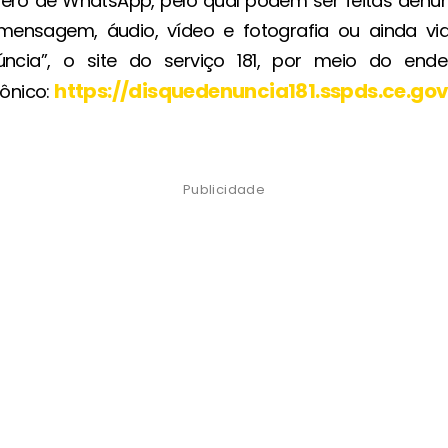
ro de WhatsApp, pelo qual podem ser feitas denú
mensagem, áudio, vídeo e fotografia ou ainda vi
úncia”, o site do serviço 181, por meio do ende
https://disquedenuncia181.sspds.ce.gov
rônico:
Publicidade