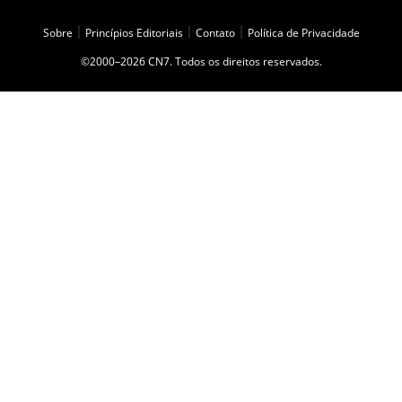
Sobre
|
Princípios Editoriais
|
Contato
|
Política de Privacidade
©2000–2026 CN7. Todos os direitos reservados.