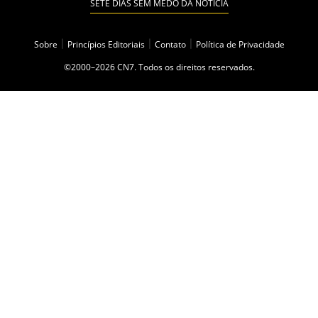
SETE DIAS SEM MEDO DA NOTÍCIA
Sobre
|
Princípios Editoriais
|
Contato
|
Política de Privacidade
©2000–2026 CN7. Todos os direitos reservados.