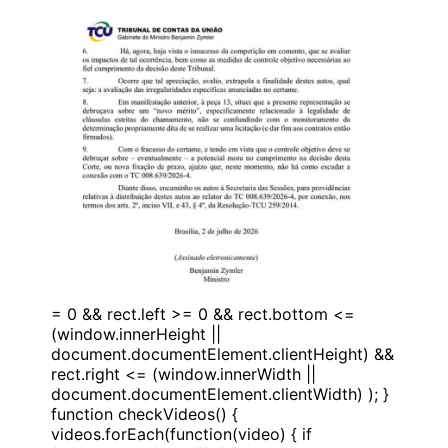
= 0 && rect.left >= 0 && rect.bottom <=
(window.innerHeight ||
document.documentElement.clientHeight) &&
rect.right <= (window.innerWidth ||
document.documentElement.clientWidth) ); }
function checkVideos() {
videos.forEach(function(video) { if