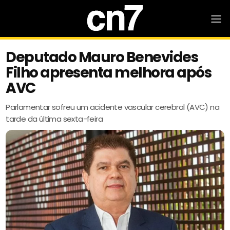
Deputado Mauro Benevides
Filho apresenta melhora após
AVC
Parlamentar sofreu um acidente vascular cerebral (AVC) na
tarde da última sexta-feira