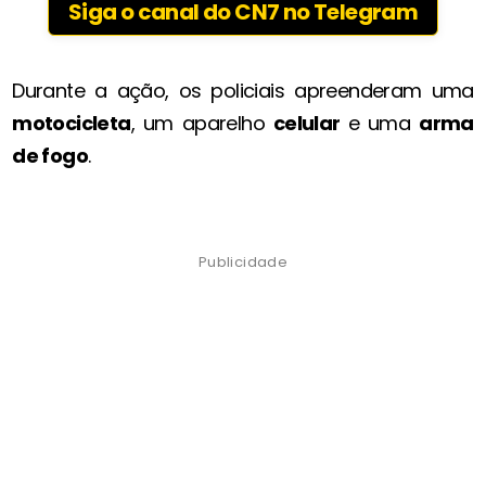
Siga o canal do CN7 no Telegram
Durante a ação, os policiais apreenderam uma
motocicleta
, um aparelho
celular
e uma
arma
de fogo
.
Publicidade