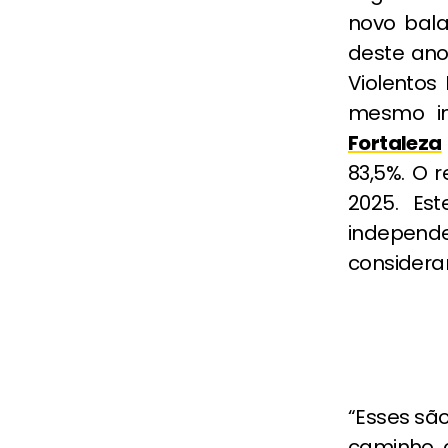
novo bal
deste ano
Violentos
mesmo in
Fortaleza
83,5%. O
2025. Est
indepen
considera
“Esses sã
caminho 