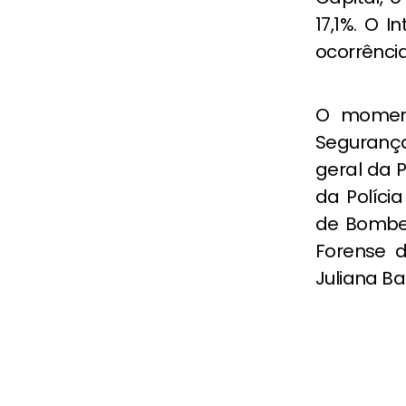
17,1%. O 
ocorrência
O moment
Segurança
geral da P
da Políci
de Bombeir
Forense d
Juliana Ba