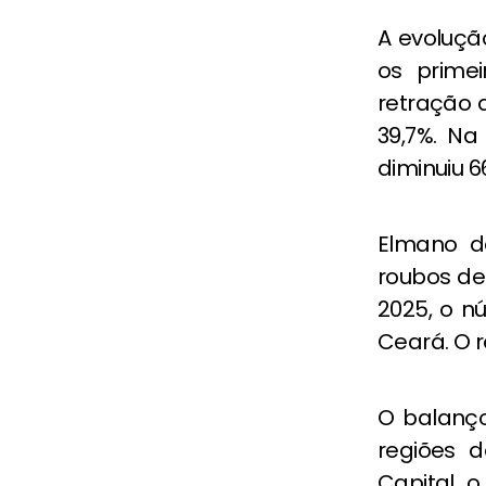
A evoluç
os prime
retração d
39,7%. Na
diminuiu 66
Elmano de
roubos d
2025, o n
Ceará. O r
O balanç
regiões 
Capital, o