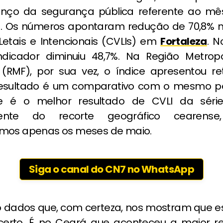
anço da segurança pública referente ao mê
. Os números apontaram redução de 70,8% 
 Letais e Intencionais (CVLIs) em
Fortaleza
. N
dicador diminuiu 48,7%. Na Região Metropo
(RMF), por sua vez, o índice apresentou r
 resultado é um comparativo com o mesmo p
e é o melhor resultado de CVLI da série 
dente do recorte geográfico cearense
mos apenas os meses de maio.
Siga o canal do CN7 no WhatsApp
o dados que, com certeza, nos mostram que 
certo. É no Ceará que aconteceu a maior r