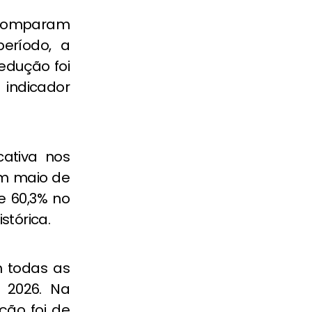
 comparam
eríodo, a
redução foi
 indicador
cativa nos
m maio de
e 60,3% no
stórica.
 todas as
 2026. Na
ição foi de