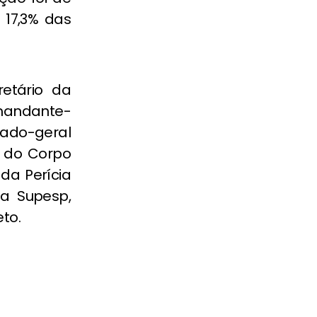
 17,3% das
etário da
omandante-
egado-geral
l do Corpo
 da Perícia
da Supesp,
eto.