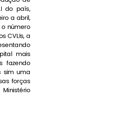
 do país,
ro a abril,
s o número
os CVLIs, a
resentando
pital mais
os fazendo
s sim uma
sas forças
Ministério