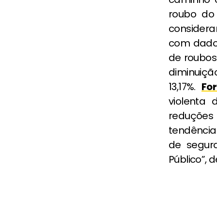
roubo do
consideran
com dados
de roubos 
diminuiçã
13,17%.
For
violenta 
reduções
tendência
de segura
Público”, 