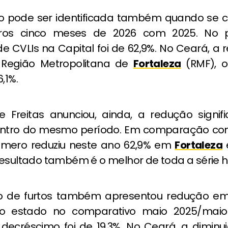
ão pode ser identificada também quando se
iros cinco meses de 2026 com 2025. No p
e CVLIs na Capital foi de 62,9%. No Ceará, a 
 Região Metropolitana de
Fortaleza
(RMF), o
,1%.
 Freitas anunciou, ainda, a redução signifi
entro do mesmo período. Em comparação co
úmero reduziu neste ano 62,9% em
Fortaleza
esultado também é o melhor de toda a série hi
o de furtos também apresentou redução em
do estado no comparativo maio 2025/maio
 decréscimo foi de 19,3%, No Ceará, a diminu