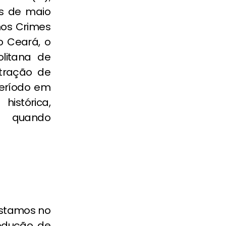
s de maio
nos Crimes
o Ceará, o
litana de
etração de
eríodo em
histórica,
, quando
estamos no
edução de