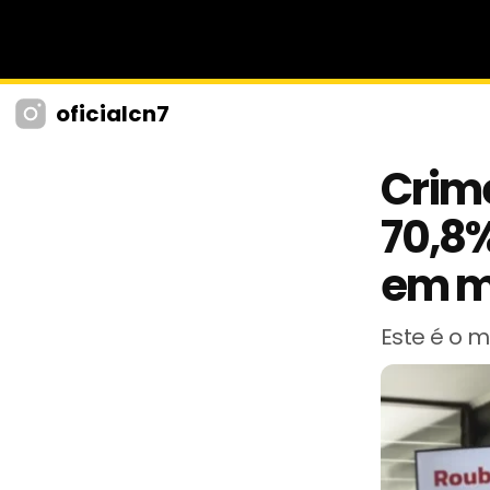
oficialcn7
Crime
70,8%
em m
Este é o m