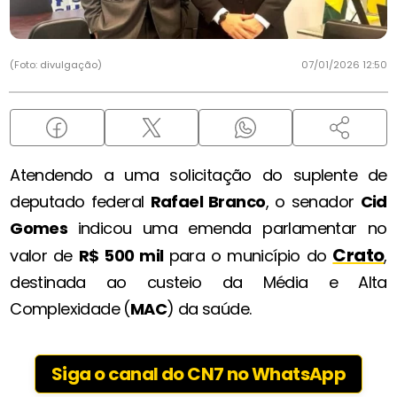
(Foto: divulgação)
07/01/2026 12:50
Atendendo a uma solicitação do suplente de
deputado federal
Rafael Branco
, o senador
Cid
Gomes
indicou uma emenda parlamentar no
Crato
valor de
R$ 500 mil
para o município do
,
destinada ao custeio da Média e Alta
Complexidade (
MAC
) da saúde.
Siga o canal do CN7 no WhatsApp