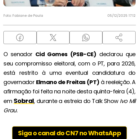
Foto: Fabiane de Paula
05/12/2025 17:12
O senador
Cid Gomes (PSB-CE)
declarou que
seu compromisso eleitoral, com o PT, para 2026,
está restrito à uma eventual candidatura do
governador
Elmano de Freitas (PT)
à reeleição. A
afirmação foi feita na noite desta quinta-feira (4),
Sobral
em
, durante a estreia do Talk Show
Ivo Mil
Grau
.
Siga o canal do CN7 no WhatsApp