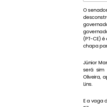
O senador
desconst
governado
governado
(PT-CE) é
chapa para
Júnior Ma
será sim 
Oliveira,
Lins.
E a vaga 