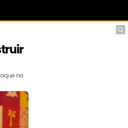
Pesqu
truir
staque na