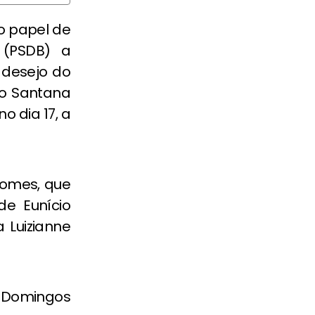
o papel de
 (PSDB) a
 desejo do
lo Santana
 dia 17, a
Gomes, que
de Eunício
 Luizianne
l Domingos