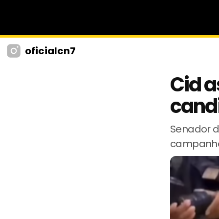
oficialcn7
Cid a
candi
Senador d
campanh