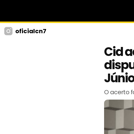
oficialcn7
Cid a
disp
Júni
O acerto f