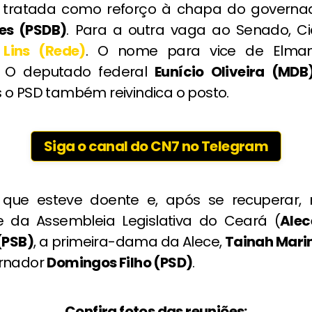
 tratada como reforço à chapa do governad
es (PSDB)
. Para a outra vaga ao Senado, C
 Lins (Rede)
. O nome para vice de Elma
o. O deputado federal
Eunício Oliveira (MDB
 o PSD também reivindica o posto.
Siga o canal do CN7 no Telegram
 que esteve doente e, após se recuperar,
e da Assembleia Legislativa do Ceará (
Alec
(PSB)
, a primeira-dama da Alece,
Tainah Mari
ernador
Domingos Filho (PSD)
.
Confira fotos das reuniões: