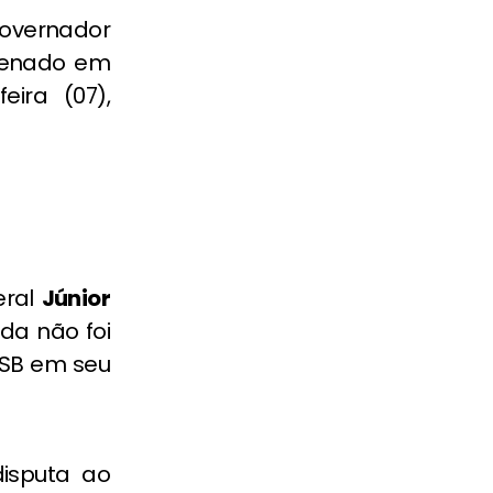
overnador
 Senado em
ira (07),
ral
Júnior
nda não foi
 PSB em seu
disputa ao