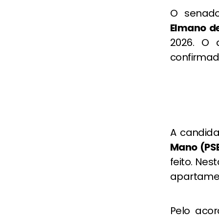
O senad
Elmano de
2026. O 
confirmad
A candida
Mano (PS
feito. Nes
apartamen
Pelo acor