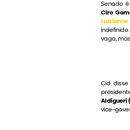
Senado é
Ciro Gom
Luizianne
indefinid
vaga, mas
Cid disse
president
Aldigueri 
vice-gov