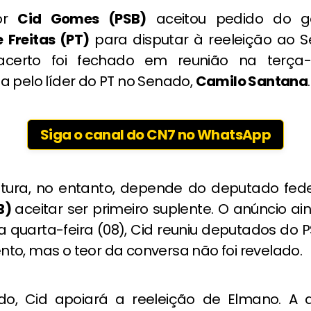
or
Cid Gomes (PSB)
aceitou pedido do g
 Freitas (PT)
para disputar à reeleição ao
acerto foi fechado em reunião na terça-fe
a pelo líder do PT no Senado,
Camilo Santana
.
Siga o canal do CN7 no WhatsApp
tura, no entanto, depende do deputado fede
B)
aceitar ser primeiro suplente. O anúncio ai
ta quarta-feira (08), Cid reuniu deputados do
to, mas o teor da conversa não foi revelado.
do, Cid apoiará a reeleição de Elmano. A 