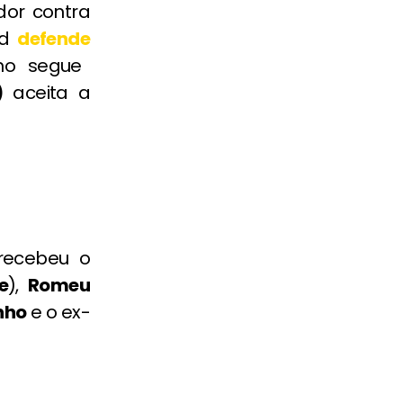
or contra
id
defende
no segue
)
aceita a
 recebeu o
e
),
Romeu
nho
e o ex-